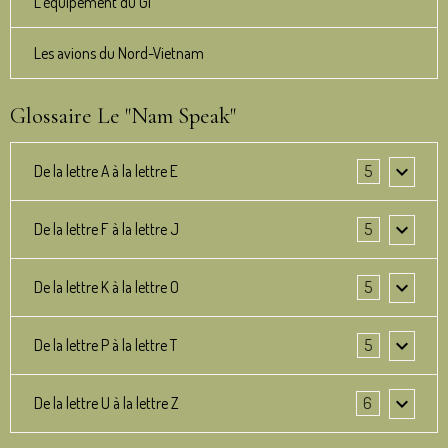
L'équipement du GI
Les avions du Nord-Vietnam
Glossaire Le "Nam Speak"
De la lettre A à la lettre E
5
De la lettre F à la lettre J
5
De la lettre K à la lettre O
5
De la lettre P à la lettre T
5
De la lettre U à la lettre Z
6